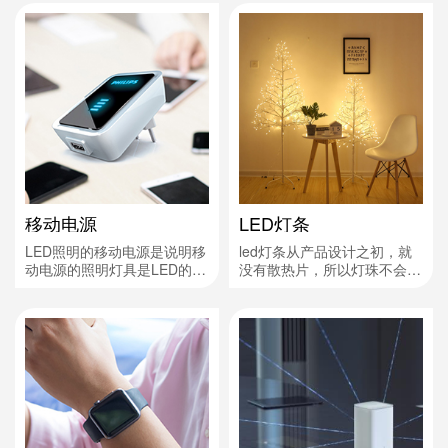
电量低、使用寿命长、高效
率、高亮度、低热量、坚固耐
用等。随着LED的高速发展，
现在的LED技术先进已经广泛
应用到各种高科技玩具上面，
所以只要你稍去注意，闪光玩
具是随处可见的。 能够发
光，发亮而且会闪烁的玩具我
们叫闪...
移动电源
LED灯条
LED照明的移动电源是说明移
led灯条从产品设计之初，就
动电源的照明灯具是LED的，
没有散热片，所以灯珠不会非
太阳能移动电源是说移动电源
常密集，所以发热量不会非常
的电源是太阳能提供的。LED
大，所以基本上不会用于照
灯照明的移动电源可以是太阳
明，主要用于烘托气氛、节日
能的也可以不是，太阳能移动
装点以及一些KTV之类的室内
电源的照明灯具可以是LED的
装修。
也可以是其他形式的。带照明
功能的移动电源，内置节能超
强LED照明灯，非常省电。如
果单纯用于LED照明上，根据