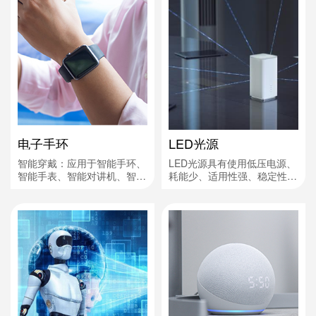
电子手环
LED光源
智能穿戴：应用于智能手环、
LED光源具有使用低压电源、
智能手表、智能对讲机、智能
耗能少、适用性强、稳定性
蓝牙耳机等。作用：电源指
高、响应时间短、对环境无污
示、信息指示、警示灯、按键
染、多色发光等的优点，虽然
开关指示、液晶屏组等。
价格较现有照明器材昂贵，仍
被认为是它将不可避免地现有
照明器件