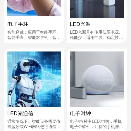
内置电池容量大小可以使...
电子手环
LED光源
智能穿戴：应用于智能手环、
LED光源具有使用低压电源、
智能手表、智能对讲机、智能
耗能少、适用性强、稳定性
蓝牙耳机等。作用：电源指
高、响应时间短、对环境无污
示、信息指示、警示灯、按键
染、多色发光等的优点，虽然
开关指示、液晶屏组等。
价格较现有照明器材昂贵，仍
被认为是它将不可避免地现有
照明器件
LED光通信
电子时钟
通常情况下，智能设备需要依
电子钟(秒变LED时钟)，手机
靠蓝牙或WiFi网络进行通信。
电子钟软件，让你的手机屏幕