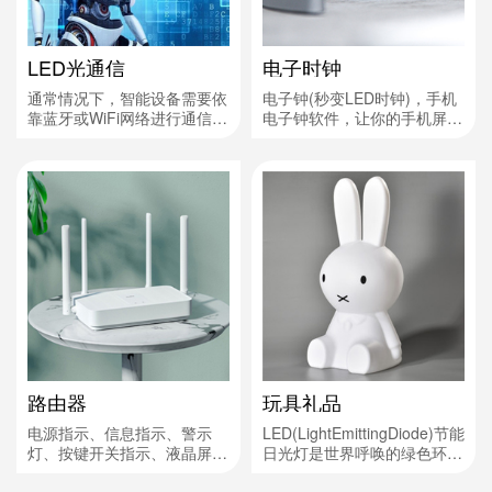
LED光通信
电子时钟
通常情况下，智能设备需要依
电子钟(秒变LED时钟)，手机
靠蓝牙或WiFi网络进行通信。
电子钟软件，让你的手机屏幕
问题是，WiFi网络并不总是可
化身LED电子钟显示效果，内
用，而蓝牙会快速消耗电池。
置多种主题可选，可以显示时
这些事实让迪斯尼研究人员寻
间，日期，农历等详细情况，
找新的方法，来让设备通过
支持息屏显示效果，支持左面
LED灯光进行互相通信。正如
小组件显示，多种个性搭配任
你可能想象的那样，究人员首
你选。
先让内建LED灯的玩具进行通
信，LED内建的光电二极管不
仅可以发光也可以检测光线
路由器
玩具礼品
电源指示、信息指示、警示
LED(LightEmittingDiode)节能
灯、按键开关指示、液晶屏组
日光灯是世界呼唤的绿色环保
等
节能产品，LED节能日光灯耗